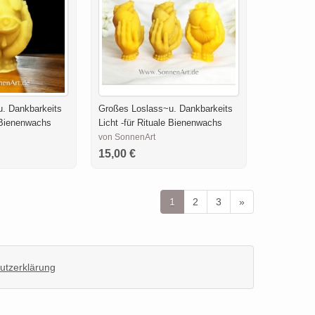
u. Dankbarkeits
Großes Loslass~u. Dankbarkeits
e Bienenwachs
Licht -für Rituale Bienenwachs
von SonnenArt
15,00 €
1
2
3
»
utzerklärung