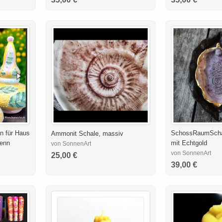
n für Haus
SchossRaumScha
Ammonit Schale, massiv
lenn
mit Echtgold
von SonnenArt
von SonnenArt
25,00 €
39,00 €