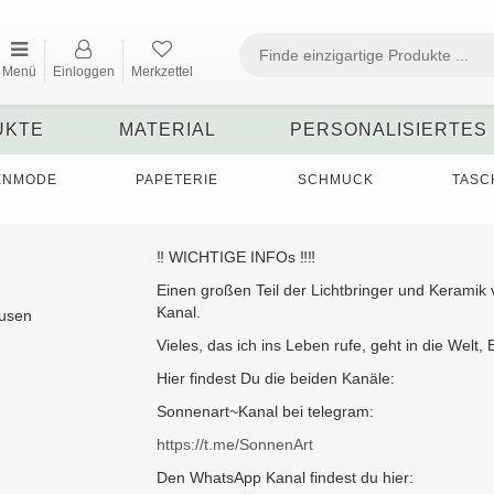
Menü
Einloggen
Merkzettel
UKTE
MATERIAL
PERSONALISIERTES
ENMODE
PAPETERIE
SCHMUCK
TASC
‼️ WICHTIGE INFOs ‼️‼️
Einen großen Teil der Lichtbringer und Keramik
Kanal.
ausen
Vieles, das ich ins Leben rufe, geht in die Wel
Hier findest Du die beiden Kanäle:
Sonnenart~Kanal bei telegram:
https://t.me/SonnenArt
Den WhatsApp Kanal findest du hier: