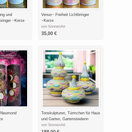
ung und
Venus~ Freiheit Lichtbringer
bringer ~Kerze
~Kerze
von SonnenArt
35,00 €
on Neumond
Tonskulpturen, Türmchen für Haus
ze
und Garten, Gartensteelenn
von SonnenArt
188,00 €