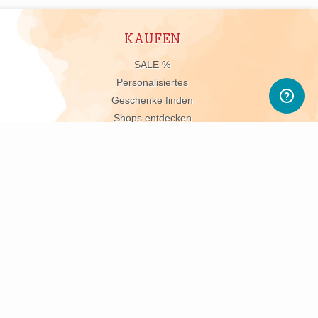
KAUFEN
n
SALE %
Personalisiertes
Geschenke finden
Shops entdecken
Material entdecken
Rabattcodes %