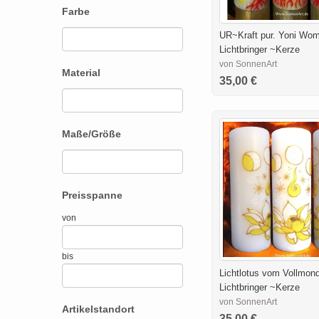
Farbe
UR~Kraft pur. Yoni Wo
Lichtbringer ~Kerze
von SonnenArt
Material
35,00 €
Maße/Größe
Preisspanne
von
bis
Lichtlotus vom Vollmon
Lichtbringer ~Kerze
von SonnenArt
Artikelstandort
35,00 €