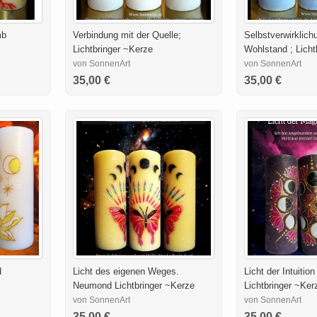
mb
Verbindung mit der Quelle;
Selbstverwirklich
Lichtbringer ~Kerze
Wohlstand ; Licht
von SonnenArt
von SonnenArt
35,00 €
35,00 €
d
Licht des eigenen Weges.
Licht der Intuiti
Neumond Lichtbringer ~Kerze
Lichtbringer ~Ker
von SonnenArt
von SonnenArt
35,00 €
35,00 €