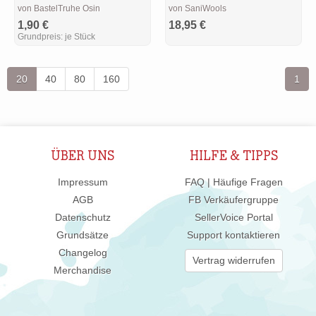
von BastelTruhe Osin
von SaniWools
1,90 €
18,95 €
Grundpreis:
je Stück
20
40
80
160
1
ÜBER UNS
HILFE & TIPPS
Impressum
FAQ | Häufige Fragen
AGB
FB Verkäufergruppe
Datenschutz
SellerVoice Portal
Grundsätze
Support kontaktieren
Changelog
Vertrag widerrufen
Merchandise