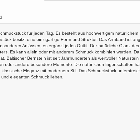
d
es Schmuckstück für jeden Tag. Es besteht aus hochwertigem natürliche
tück besitzt eine einzigartige Form und Struktur. Das Armband ist ang
 besonderen Anlässen, es ergänzt jedes Outfit. Der natürliche Glanz 
Alters. Es kann allein oder mit anderem Schmuck kombiniert werden. Da
tät. Baltischer Bernstein ist seit Jahrhunderten als wertvoller Naturst
äen oder andere besondere Momente. Die natürlichen Eigenschaften ha
t klassische Eleganz mit modernem Stil. Das Schmuckstück unterstreicht
en und eleganten Schmuck lieben.