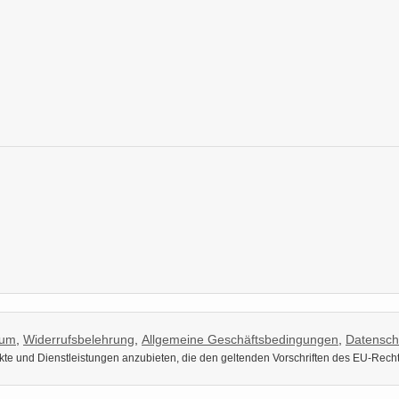
sum
,
Widerrufsbelehrung
,
Allgemeine Geschäftsbedingungen
,
Datensch
dukte und Dienstleistungen anzubieten, die den geltenden Vorschriften des EU-Rech