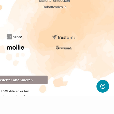
Material entdecken
Rabattcodes %
sletter abonnieren
d PWL-Neuigkeiten.
sletter widerrufen.