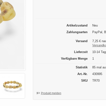
Artikelzustand
Neu
Zahlungsarten
PayPal, 
Versand
7,25 € nac
Versandk
Lieferzeit
10-14 Tag
Verfügbare Menge
1
Statistik
85 mal au
Art.-Nr.
430995
SKU
TR70
Produkt melden