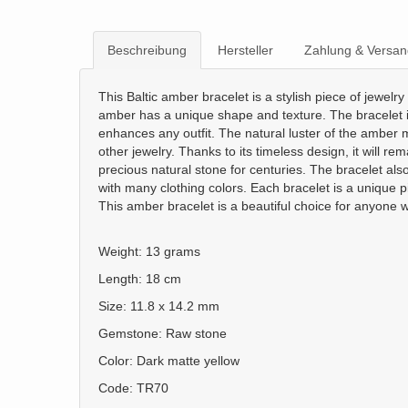
Beschreibung
Hersteller
Zahlung & Versan
This Baltic amber bracelet is a stylish piece of jewel
amber has a unique shape and texture. The bracelet is
enhances any outfit. The natural luster of the amber m
other jewelry. Thanks to its timeless design, it will
precious natural stone for centuries. The bracelet also 
with many clothing colors. Each bracelet is a unique pi
This amber bracelet is a beautiful choice for anyone 
Weight: 13 grams
Length: 18 cm
Size: 11.8 x 14.2 mm
Gemstone: Raw stone
Color: Dark matte yellow
Code: TR70