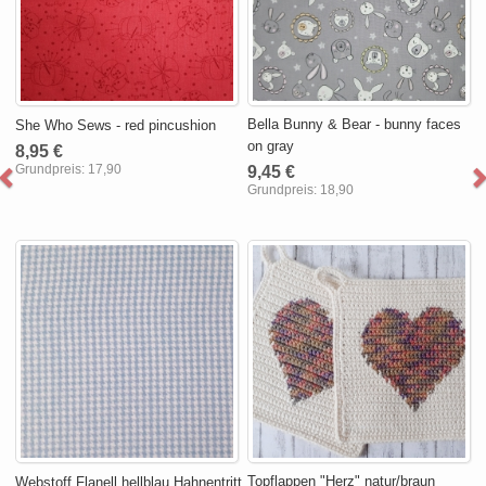
Bella Bunny & Bear - bunny faces
She Who Sews - red pincushion
on gray
8,95 €
Grundpreis:
17,90
9,45 €
Grundpreis:
18,90
Topflappen "Herz" natur/braun
Webstoff Flanell hellblau Hahnentritt