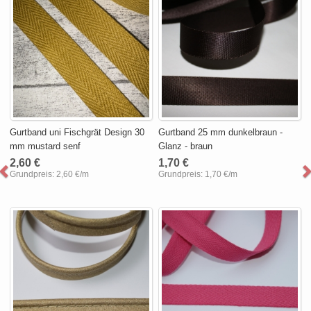
Gurtband uni Fischgrät Design 30
Gurtband 25 mm dunkelbraun -
mm mustard senf
Glanz - braun
2,60 €
1,70 €
Grundpreis:
2,60 €/m
Grundpreis:
1,70 €/m