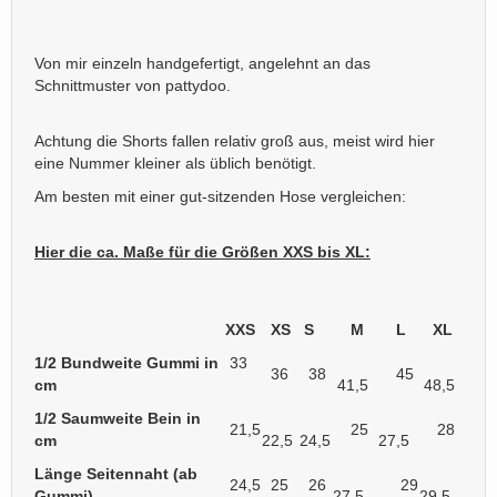
Von mir einzeln handgefertigt, angelehnt an das
Schnittmuster von pattydoo.
Achtung die Shorts fallen relativ groß aus, meist wird hier
eine Nummer kleiner als üblich benötigt.
Am besten mit einer gut-sitzenden Hose vergleichen:
Hier die ca. Maße für die Größen XXS bis XL:
XXS
XS
S
M
L
XL
1/2 Bundweite Gummi in
33
36
38
45
cm
41,5
48,5
1/2 Saumweite Bein in
21,5
25
28
cm
22,5
24,5
27,5
Länge Seitennaht (ab
24,5
25
26
29
Gummi)
27,5
29,5