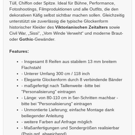
Tüll, Chiffon oder Spitze. Ideal für Bühne, Performance,
Fotoshootings, Filmproduktionen und alle Outfits, die den
dekorativen Käfig selbst sichtbar machen sollen. Gleichzeitig
unterstützt sie zuverlässig die typische Glockenform
historischer Kleider des
Viktorianischen Zeitalters
sowie
Civil War, „Sissi“, „Vom Winde Verweht“ und moderne Braut-
oder
Gothic
-Gewänder.
Features:
- Insgesamt 8 Reifen aus stabilem 13 mm breitem
Flachstahl
- Unterer Umfang 300 cm / 118 inch
- Elegante Glockenform durch 8 verbindende Bänder
- maßgefertigt nach Taillenweite -bitte bei
"Personalisierung" eintragen
- Länge: von 80-110 cm in 5er-Schritten machbar -
bitte bei "Personalisierung" eintragen
- Unmontierte Lieferung; einfache Montage dank
beiliegender Anleitung
- weitere Farben auf Anfrage möglich
- Maßanfertigungen und Sondergrößen realisierbar
(Preis ggf. abweichend)